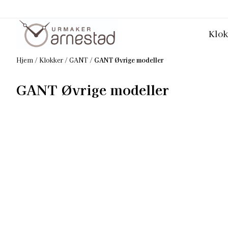
Hopp til innhold
Klok
Hjem
/
Klokker
/
GANT
/
GANT Øvrige modeller
GANT Øvrige modeller