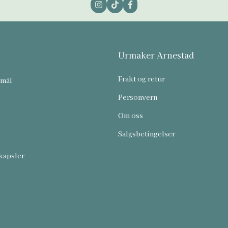
Urmaker Arnestad
Frakt og retur
smål
Personvern
Om oss
Salgsbetingelser
kapsler