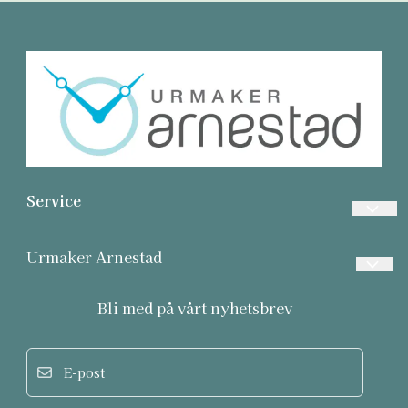
Service
Vanlige spørsmål
Urmaker Arnestad
Betalinger
Frakt og retur
Bli med på vårt nyhetsbrev
Frakt
Personvern
Returer
E-post
Om oss
Informasjonskapsler
Salgsbetingelser