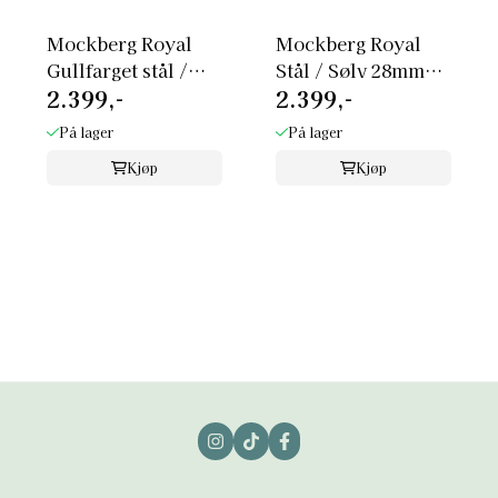
Mockberg Royal
Mockberg Royal
Gullfarget stål /
Stål / Sølv 28mm
2.399,-
2.399,-
Champagne 28mm
MO539
...
På lager
På lager
Kjøp
Kjøp