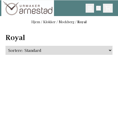
Hopp til innhold
Hjem
/
Klokker
/
Mockberg
/
Royal
Royal