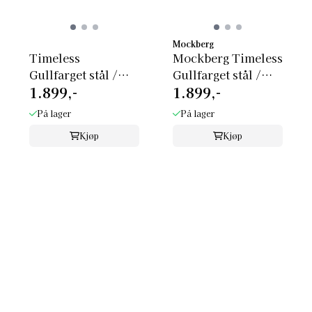
Mockberg
Timeless
Mockberg Timeless
Gullfarget stål /
Gullfarget stål /
1.899,-
1.899,-
Sort 18x22mm
Hvit 18x22mm ...
På lager
På lager
Kjøp
Kjøp