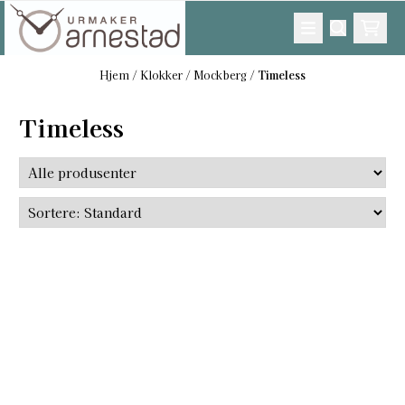
Hopp til innhold
Hjem
/
Klokker
/
Mockberg
/
Timeless
Timeless