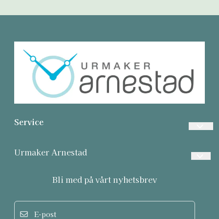
Service
Vanlige spørsmål
Urmaker Arnestad
Betalinger
Frakt og retur
Bli med på vårt nyhetsbrev
Frakt
Personvern
Returer
E-post
Om oss
Informasjonskapsler