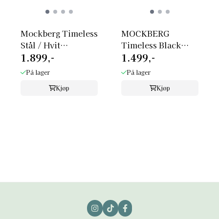
Mockberg Timeless
MOCKBERG
Stål / Hvit
Timeless Black
1.899,-
1.499,-
18x22mm MO875
Leather Gold Watch
På lager
På lager
Kjøp
Kjøp