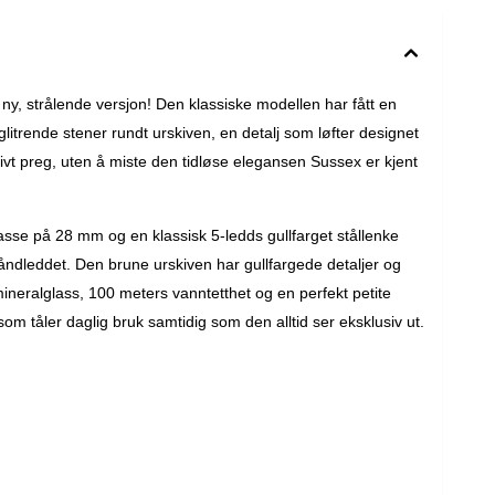
ny, strålende versjon! Den klassiske modellen har fått en
itrende stener rundt urskiven, en detalj som løfter designet
ivt preg, uten å miste den tidløse elegansen Sussex er kjent
asse på 28 mm og en klassisk 5-ledds gullfarget stållenke
åndleddet. Den brune urskiven har gullfargede detaljer og
ineralglass, 100 meters vanntetthet og en perfekt petite
som tåler daglig bruk samtidig som den alltid ser eksklusiv ut.