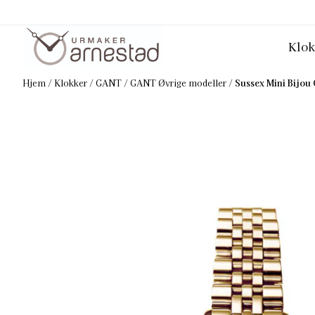
Hopp til innhold
Klok
Hjem
/
Klokker
/
GANT
/
GANT Øvrige modeller
/
Sussex Mini Bijou 