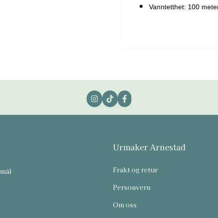
Vanntetthet: 100 mete
Urmaker Arnestad
Frakt og retur
smål
Personvern
Om oss