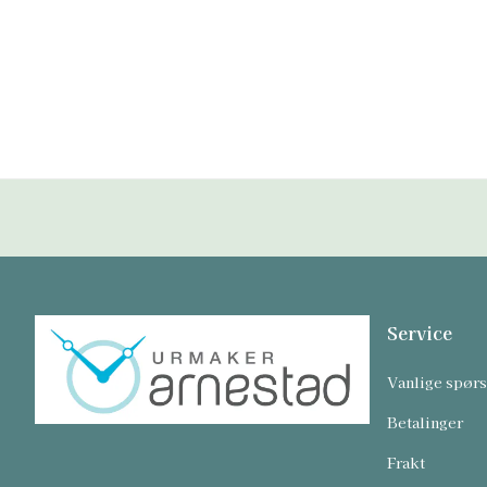
Service
Vanlige spør
Betalinger
Frakt