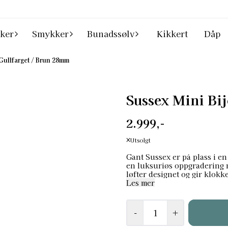
ker
Smykker
Bunadssølv
Kikkert
Dåp
Gullfarget / Brun 28mm
Sussex Mini Bi
2.999,-
Utsolgt
Gant Sussex er på plass i en
en luksuriøs oppgradering m
løfter designet og gir klokk
elegansen Sussex er kjent for. Sussex Mini Bijou har en urkasse på 28 
Les mer
klassisk 5-ledds gullfarget
brune urskiven har gullfarg
mineralglass, 100 meters van
-
+
klokke som tåler daglig bruk sam
Stål Materialfarge: Gull Skivefarge: Brun Glass: Mineralglass Diameter: 28 mm