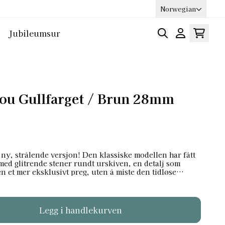
Norwegian
Jubileumsur
jou Gullfarget / Brun 28mm
 ny, strålende versjon! Den klassiske modellen har fått
ed glitrende stener rundt urskiven, en detalj som
en et mer eksklusivt preg, uten å miste den tidløse
mm og en
 stållenke som ligger behagelig rundt håndleddet. Den
ede detaljer og datovisning klokken 3. Med
ntetthet og en perfekt petite størrelse, er dette en
tidig som den alltid ser eksklusiv ut. Materiale: