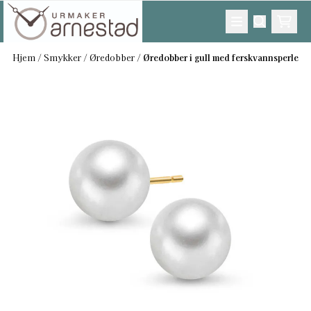
Hopp til innhold
Hjem
/
Smykker
/
Øredobber
/
Øredobber i gull med ferskvannsperle