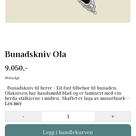
Bunadskniv Ola
9.050,-
Utsolgt
Bunadskniv til herre - Eit fint tilbehør til bunaden.
Olakniven har handsmidd blad og er laminert med ein
herda stålkjerne i midten. Skaftet er laga av masurbjørk,
som med sitt særpreg gir kniven eit unikt utsjånad. Svart,
Les mer
handsydd slire og akantusholkar i sølv på både skaft og
slire. Godt norsk handverk! Dimensjoner: 190 mm
-
+
Materiale: Sølv Overflate: Oksidert Legering: 925