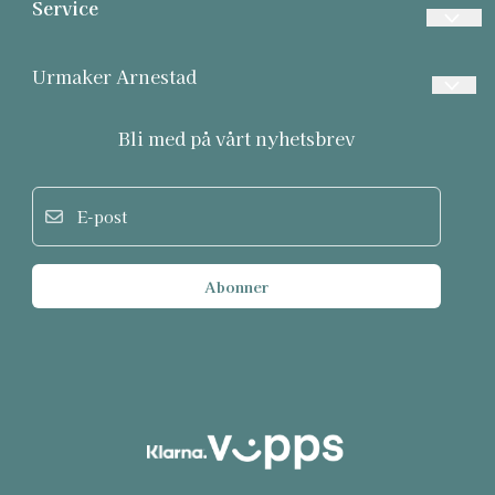
Service
Vanlige spørsmål
Urmaker Arnestad
Betalinger
Frakt og retur
Bli med på vårt nyhetsbrev
Frakt
Personvern
Returer
E-post
Om oss
Informasjonskapsler
Salgsbetingelser
Abonner