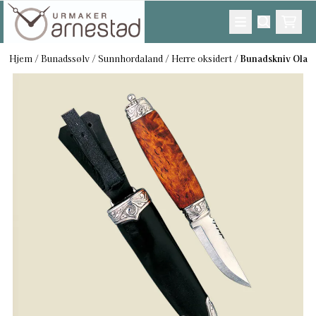
Hopp til innhold
Hjem
/
Bunadssølv
/
Sunnhordaland
/
Herre oksidert
/
Bunadskniv Ola