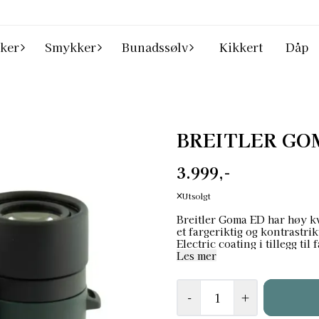
ker
Smykker
Bunadssølv
Kikkert
Dåp
BREITLER GO
3.999,-
Utsolgt
Breitler Goma ED har høy kv
et fargeriktig og kontrastrikt bilde. Med BAK-4 prismer og fle
Electric coating i tillegg ti
sylskarpt og kontrastrikt i 
Les mer
antirefleksbehandling for b
1000m. Goma ED er vanntett (IP67), duggfri og nitrogenfylt, har et stort fokushjul
og diopterjusteringsring i metall 
-
+
i magnesiumlegering og er g
uttrekkbare okularringer i metall for rik