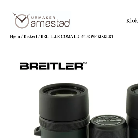
Hopp til innhold
Klok
Hjem
/
Kikkert
/
BREITLER GOMA ED 8×32 WP KIKKERT