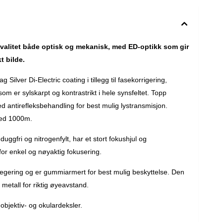
valitet både optisk og mekanisk, med ED-optikk som gir
t bilde.
Silver Di-Electric coating i tillegg til fasekorrigering,
som er sylskarpt og kontrastrikt i hele synsfeltet. Topp
med antirefleksbehandling for best mulig lystransmisjon.
ved 1000m.
uggfri og nitrogenfylt, har et stort fokushjul og
 for enkel og nøyaktig fokusering.
egering og er gummiarmert for best mulig beskyttelse. Den
 metall for riktig øyeavstand.
bjektiv- og okulardeksler.