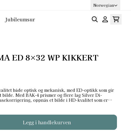
Norwegian
Jubileumsur
MA ED 8×32 WP KIKKERT
alitet både optisk og mekanisk, med ED-optikk som gir
re lag Silver Di-
l fasekorrigering, oppnås et bilde i HD-kvalitet som er
hele synsfeltet. Topp kvalitetsoptikk og flere lag med
est mulig lystransmisjon. Synsfeltet er på hele 145m ved
for enkel og nøyaktig fokusering. Kikkerthuset er
ummiarmert for best mulig beskyttelse. Den har
tig øyeavstand. Leveres med veske, rem, og