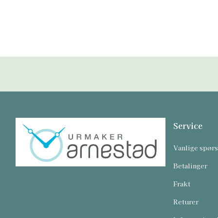
Service
Vanlige spør
Betalinger
Frakt
Returer