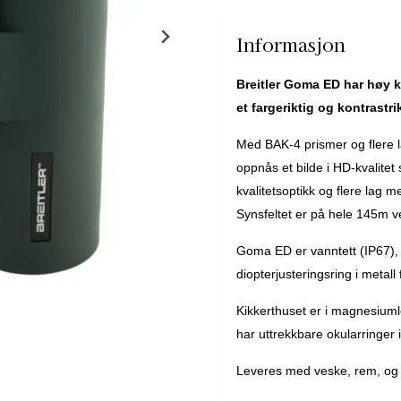
objektiv- og okulardeksler.
Informasjon
Breitler Goma ED har høy k
et fargeriktig og kontrastrik
Med BAK-4 prismer og flere lag 
oppnås et bilde i HD-kvalitet 
kvalitetsoptikk og flere lag 
Synsfeltet er på hele 145m 
Goma ED er vanntett (IP67), d
diopterjusteringsring i metall
Kikkerthuset er i magnesiuml
har uttrekkbare okularringer i
Leveres med veske, rem, og o