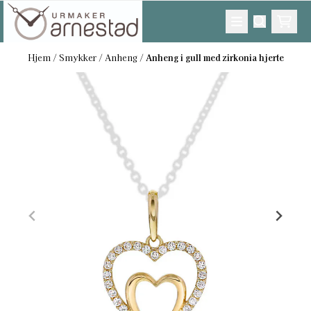
Hopp til innhold
Hjem
/
Smykker
/
Anheng
/
Anheng i gull med zirkonia hjerte