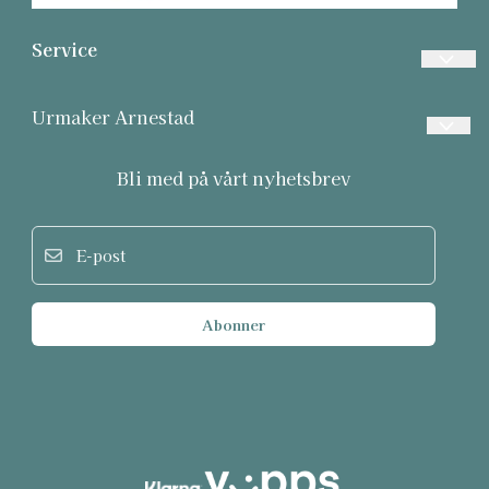
Service
Vanlige spørsmål
Urmaker Arnestad
Betalinger
Frakt og retur
Bli med på vårt nyhetsbrev
Frakt
Personvern
Returer
E-post
Om oss
Informasjonskapsler
Salgsbetingelser
Abonner